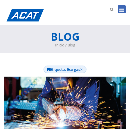
BLOG
Inicio
/
Blog
×
Etiqueta: Eco gas