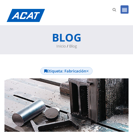
BLOG
Inicio
/
Blog
×
Etiqueta: Fabricación