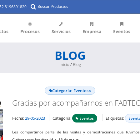
Buscar Productos
+52 8196891820
ctos
Procesos
Servicios
Empresa
Eventos
BLOG
Inicio
/
Blog
×
Categoría: Eventos
Gracias por acompañarnos en FABTEC
Fecha:
29-05-2023
Categoría:
Etiquetas:
Eventos
Event
Les compartimos parte de las visitas y demostraciones que tuvim
Citibanamex los días 16 al 18 de mayo.