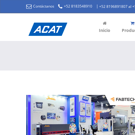
|
Contáctanos
+52 8183548910
+52 8196891807 al 
Inicio
Produ