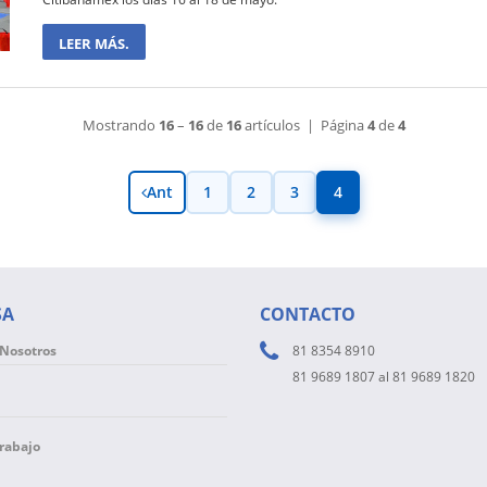
LEER MÁS.
Mostrando
16
–
16
de
16
artículos | Página
4
de
4
Ant
1
2
3
4
SA
CONTACTO
 Nosotros
81 8354 8910
81 9689 1807 al 81 9689 1820
Trabajo