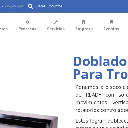
Buscar Productos
+52 8196891820
ctos
Procesos
Servicios
Empresa
Eventos
Doblado
Para Tr
Ponemos a disposició
de READY con soluc
movimientos verti
rotatorios controlado
Estos logran doblece