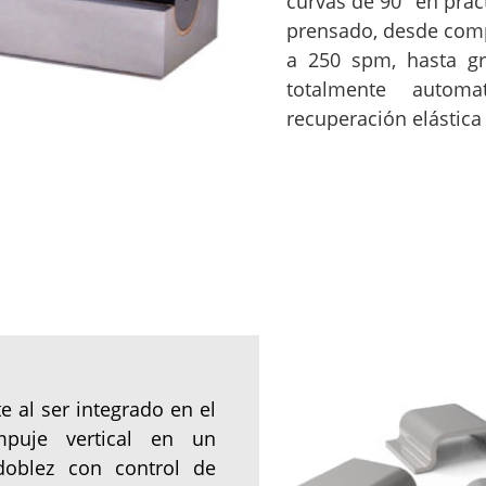
curvas de 90° en prác
prensado, desde comp
a 250 spm, hasta g
totalmente automa
recuperación elástica 
e al ser integrado en el
empuje vertical en un
doblez con control de