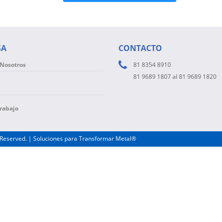
SA
CONTACTO
 Nosotros
81 8354 8910
81 9689 1807 al 81 9689 1820
Trabajo
ts Reserved. | Soluciones para Transformar Metal®