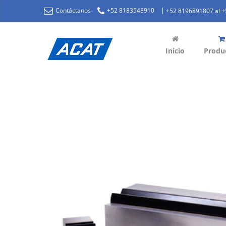
|
Contáctanos
+52 8183548910
+52 8196891807 al 
Inicio
Produ