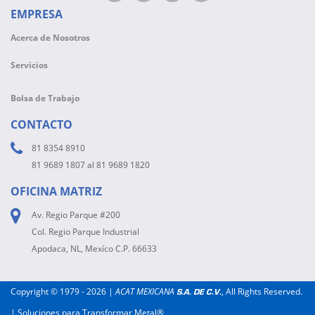
EMPRESA
Acerca de Nosotros
Servicios
Bolsa de Trabajo
CONTACTO
81 8354 8910
81 9689 1807 al 81 9689 1820
OFICINA MATRIZ
Av. Regio Parque #200
Col. Regio Parque Industrial
Apodaca, NL, Mexíco C.P. 66633
Copyright © 1979 - 2026 |
ACAT MEXICANA
, All Rights Reserved.
S.A. DE C.V.
| Soluciones para Transformar Metal®