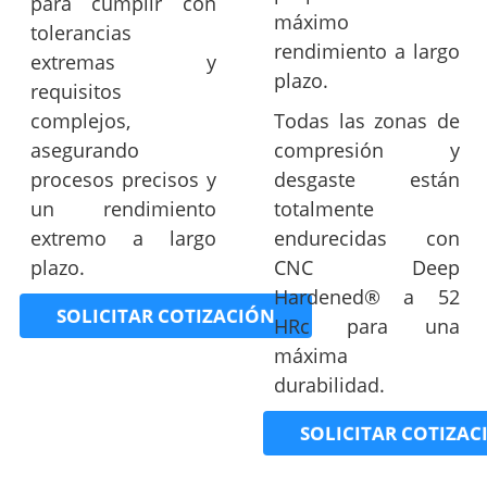
para cumplir con
máximo
tolerancias
rendimiento a largo
extremas y
plazo.
requisitos
complejos,
Todas las zonas de
asegurando
compresión y
procesos precisos y
desgaste están
un rendimiento
totalmente
extremo a largo
endurecidas con
plazo.
CNC Deep
Hardened® a 52
SOLICITAR COTIZACIÓN
HRc para una
máxima
durabilidad.
SOLICITAR COTIZAC