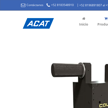
|
Contáctanos
+52 8183548910
+52 8196891807 al 
Inicio
Produ