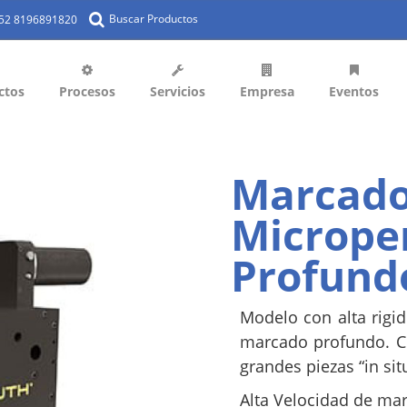
Buscar Productos
+52 8196891820
ctos
Procesos
Servicios
Empresa
Eventos
Marcado
Micrope
Profund
Modelo con alta rigi
marcado profundo. C
grandes piezas “in situ
Alta Velocidad de mar