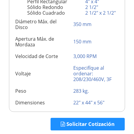
Perfil Rectangular
4" x 4"
Sólido Redondo
2 1/2"
Sólido Cuadrado
2 1/2" x 2 1/2"
Diámetro Máx. del
350 mm
Disco
Apertura Máx. de
150 mm
Mordaza
Velocidad de Corte
3,000 RPM
Especifíque al
Voltaje
ordenar:
208/230/460V, 3F
Peso
283 kg.
Dimensiones
22" x 44" x 56"
Solicitar Cotización