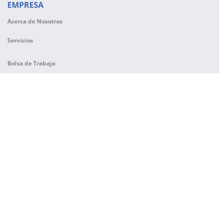
EMPRESA
Acerca de Nosotros
Servicios
Bolsa de Trabajo
CONTACTO
81 8354 8910
81 9689 1807 al 81 9689 1820
OFICINA MATRIZ
Av. Regio Parque #200
Col. Regio Parque Industrial
Apodaca, NL, Mexíco C.P. 66633
Copyright © 1979 - 2026 |
ACAT MEXICANA
, All Rights Reserved.
S.A. DE C.V.
| Soluciones para Transformar Metal®