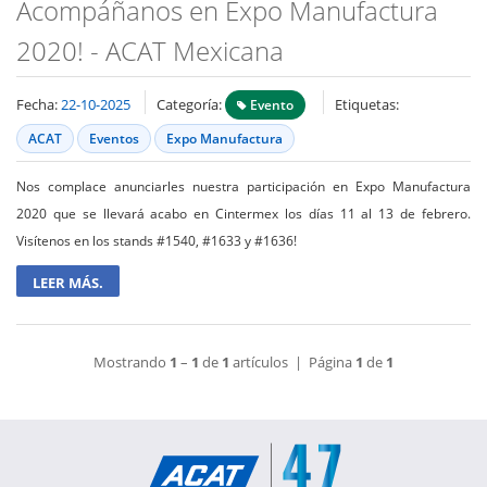
Acompáñanos en Expo Manufactura
2020! - ACAT Mexicana
Fecha:
22-10-2025
Categoría:
Etiquetas:
Evento
ACAT
Eventos
Expo Manufactura
Nos complace anunciarles nuestra participación en Expo Manufactura
2020 que se llevará acabo en Cintermex los días 11 al 13 de febrero.
Visítenos en los stands #1540, #1633 y #1636!
LEER MÁS.
Mostrando
1
–
1
de
1
artículos | Página
1
de
1