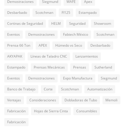
Demostraciones
Siegmund
WAFE
Apex
Desbarbado
Scotchman
FI125
Estampado
Cortinas de Seguridad
HELM
Seguridad
Showroom
Eventos
Demostraciones
Fabtech México
Scotchman
Prensa 66 Ton
APEX
Húmedo vs Seco
Desbarbado
AKYAPAK
Líneas de Taladro CNC
Lanzamientos
Estampado
Prensas Mecánicas
Prensas
Sutherland
Eventos
Demostraciones
Expo Manufactura
Siegmund
Banco de Trabajo
Corte
Scotchman
Automatización
Ventajas
Consideraciones
Dobladoras de Tubo
Memoli
Fabricación
Hojas de Sierra Cinta
Consumibles
Fabricación